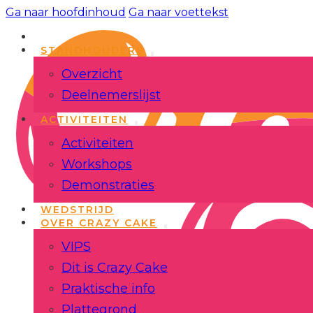
Ga naar hoofdinhoud
Ga naar voettekst
STANDHOUDERS
Overzicht
Deelnemerslijst
ACTIVITEITEN
Activiteiten
Workshops
Demonstraties
WEDSTRIJD
OVER CRAZY CAKE
VIPS
Dit is Crazy Cake
Praktische info
Plattegrond