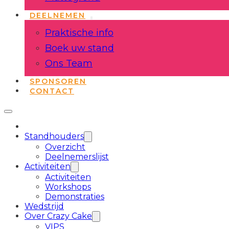
DEELNEMEN
Praktische info
Boek uw stand
Ons Team
SPONSOREN
CONTACT
Standhouders
Overzicht
Deelnemerslijst
Activiteiten
Activiteiten
Workshops
Demonstraties
Wedstrijd
Over Crazy Cake
VIPS